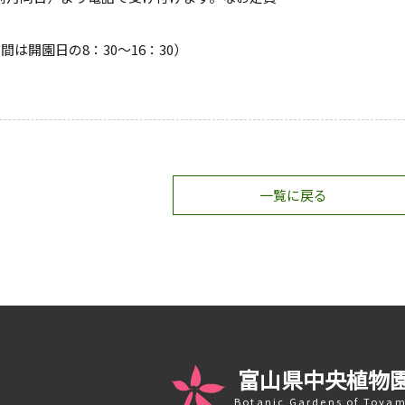
付時間は開園日の8：30～16：30）
一覧に戻る
富山県中央植物
Botanic Gardens of Toya