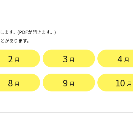
ます。(PDFが開きます。)
ことがあります。
2
3
4
月
月
月
8
9
10
月
月
月