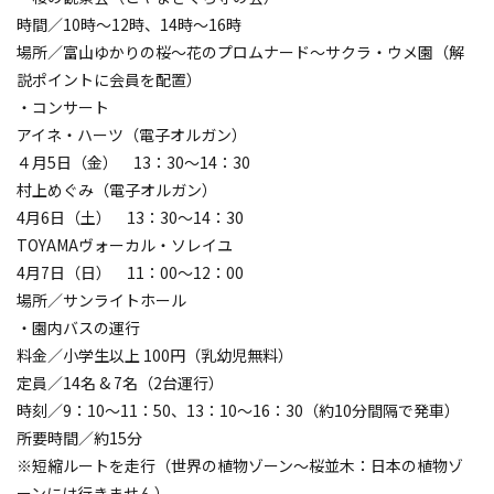
時間／10時～12時、14時～16時
場所／富山ゆかりの桜～花のプロムナード～サクラ・ウメ園（解
説ポイントに会員を配置）
・コンサート
アイネ・ハーツ（電子オルガン）
４月5日（金） 13：30～14：30
村上めぐみ（電子オルガン）
4月6日（土） 13：30～14：30
TOYAMAヴォーカル・ソレイユ
4月7日（日） 11：00～12：00
場所／サンライトホール
・園内バスの運行
料金／小学生以上 100円（乳幼児無料）
定員／14名 & 7名（2台運行）
時刻／9：10～11：50、13：10～16：30（約10分間隔で発車）
所要時間／約15分
※短縮ルートを走行（世界の植物ゾーン～桜並木：日本の植物ゾ
ーンには行きません）