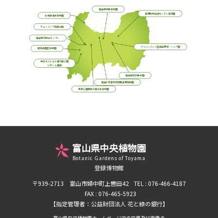
富山県中央植物園
薬用植物指導センター薬草園
氷見市海浜植物園
チューリップ四季彩館
富山県花総合センター
グリーンパーク吉峰山野草・ハーブ園
南砺市園芸植物園
井口カイニョと椿の森公園
いのくち椿館
森林研究所樹木園
富山大学薬学部附属薬用植物園
県民公園頼成の森水生植物園
富山県中央植物園
Botanic Gardens of Toyama
登録博物館
〒939-2713 富山市婦中町上轡田42
TEL : 076-466-4187
FAX : 076-465-5923
【指定管理者：公益財団法人 花と緑の銀行】
富山県中央植物園ホームページ内の文章及び画像の